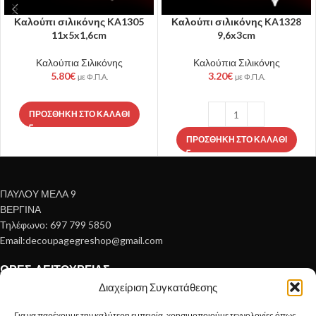
Καλούπι σιλικόνης KA1305
Καλούπι σιλικόνης KA1328
11x5x1,6cm
9,6x3cm
Καλούπια Σιλικόνης
Καλούπια Σιλικόνης
5.80
€
3.20
€
με Φ.Π.Α.
με Φ.Π.Α.
ΠΡΟΣΘΉΚΗ ΣΤΟ ΚΑΛΆΘΙ
ΠΡΟΣΘΉΚΗ ΣΤΟ ΚΑΛΆΘΙ
ΠΑΥΛΟΥ ΜΕΛΑ 9
ΒΕΡΓΙΝΑ
Τηλέφωνο: 697 799 5850
Email:decoupagegreshop@gmail.com
ΏΡΕΣ ΛΕΙΤΟΥΡΓΊΑΣ
Διαχείριση Συγκατάθεσης
Δευτέρα – Τετάρτη 10:00 – 15:00
Τρίτη Πέμπτη Παρασκευη 10:00 – 14:30 , 17:00 20:00
Για να παρέχουμε την καλύτερη εμπειρία, χρησιμοποιούμε τεχνολογίες όπως