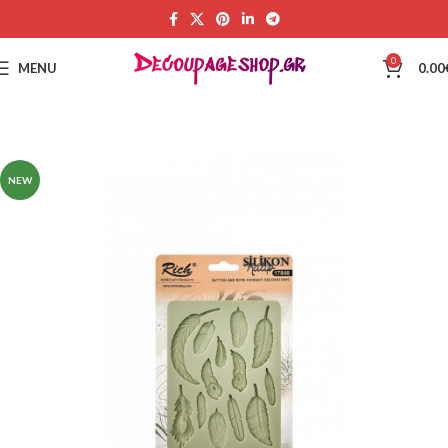
0
MENU
0.00
NEW