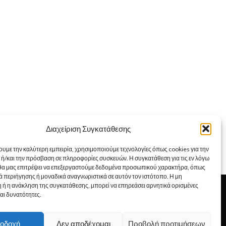
Διαχείριση Συγκατάθεσης
ουμε την καλύτερη εμπειρία, χρησιμοποιούμε τεχνολογίες όπως cookies για την
ή/και την πρόσβαση σε πληροφορίες συσκευών. Η συγκατάθεση για τις εν λόγω
 θα μας επιτρέψει να επεξεργαστούμε δεδομένα προσωπικού χαρακτήρα, όπως
 περιήγησης ή μοναδικά αναγνωριστικά σε αυτόν τον ιστότοπο. Η μη
Εμείς
 ή η ανάκληση της συγκατάθεσης, μπορεί να επηρεάσει αρνητικά ορισμένες
Αποστολή Προϊόντων
και δυνατότητες.
Επιλογές Πληρωμής
Όροι χρήσεως
οδοχή
Δεν αποδέχομαι
Προβολή προτιμήσεων