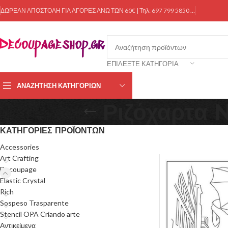
ΔΩΡΕΑΝ ΑΠΟΣΤΟΛΗ ΓΙΑ ΑΓΟΡΕΣ ΑΝΩ ΤΩΝ 60€ | Τηλ: 697 799 5850 …
ΕΠΙΛΈΞΤΕ ΚΑΤΗΓΟΡΊΑ
ΑΝΑΖΉΤΗΣΗ ΚΑΤΗΓΟΡΙΏΝ
Ριζόχαρτα
ΚΑΤΗΓΟΡΊΕΣ ΠΡΟΪΌΝΤΩΝ
Accessories
Art Crafting
Decoupage
Elastic Crystal
Rich
Sospeso Trasparente
Stencil OPA Criando arte
Αντικείμενα