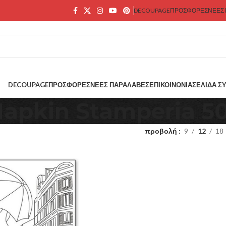
DECOUPAGE
ΠΡΟΣΦΟΡΕΣ
ΝΕΕΣ
DECOUPAGE
ΠΡΟΣΦΟΡΕΣ
ΝΕΕΣ ΠΑΡΑΛΑΒΕΣ
ΕΠΙΚΟΙΝΩΝΊΑ
ΣΕΛΊΔΑ Σ
 Napkin Stamperia 
προβολή
9
12
18