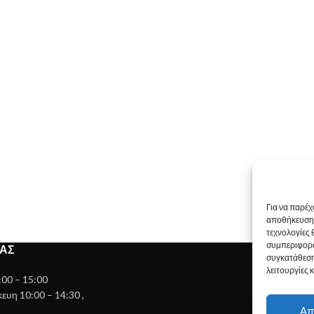
Για να παρέχ
αποθήκευση 
τεχνολογίες
συμπεριφορά
ΊΑΣ
συγκατάθεση
λειτουργίες 
:00 – 15:00
υη 10:00 – 14:30 ,
Απ