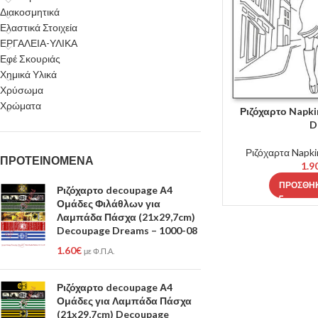
Διακοσμητικά
Ελαστικά Στοιχεία
ΕΡΓΑΛΕΙΑ-ΥΛΙΚΑ
Εφέ Σκουριάς
Χημικά Υλικά
Χρύσωμα
Χρώματα
Ριζόχαρτο Napki
D
Ριζόχαρτα Napki
ΠΡΟΤΕΙΝΟΜΕΝΑ
1.9
ΠΡΟΣΘΉΚ
Ριζόχαρτο decoupage Α4
Ομάδες Φιλάθλων για
Λαμπάδα Πάσχα (21x29,7cm)
Decoupage Dreams – 1000-08
1.60
€
με Φ.Π.Α.
Ριζόχαρτο decoupage Α4
Ομάδες για Λαμπάδα Πάσχα
(21x29,7cm) Decoupage