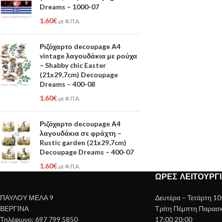
Dreams – 1000-07
1.60
€
με Φ.Π.Α.
Ριζόχαρτο decoupage Α4
vintage λαγουδάκια με ρούχα
– Shabby chic Easter
(21x29,7cm) Decoupage
Dreams – 400-08
1.60
€
με Φ.Π.Α.
Ριζόχαρτο decoupage Α4
λαγουδάκια σε φράχτη –
Rustic garden (21x29,7cm)
Decoupage Dreams – 400-07
1.60
€
με Φ.Π.Α.
ΏΡΕΣ ΛΕΙΤΟΥΡΓ
ΠΑΥΛΟΥ ΜΕΛΑ 9
Δευτέρα – Τετάρτη 10
ΒΕΡΓΙΝΑ
Τρίτη Πέμπτη Παρασκε
Τηλέφωνο: 697 799 5850
17:00 20:00