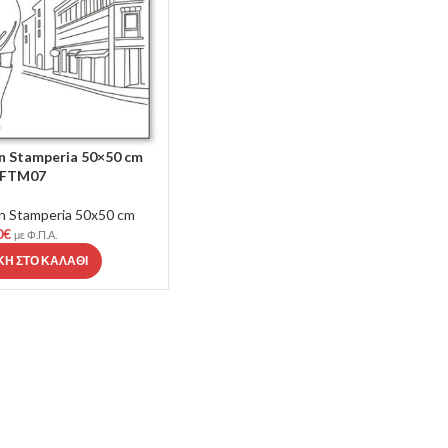
n Stamperia 50×50 cm
FTM07
n Stamperia 50x50 cm
0
€
με Φ.Π.Α.
Η ΣΤΟ ΚΑΛΆΘΙ