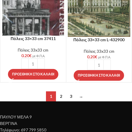
Πόλεις 33×33 cm 37411
Πόλεις 33×33 cm L-432900
Πόλεις 33x33 cm
Πόλεις 33x33 cm
0.20
€
με Φ.Π.Α.
0.20
€
με Φ.Π.Α.
ΠΡΟΣΘΉΚΗ ΣΤΟ ΚΑΛΆΘΙ
ΠΡΟΣΘΉΚΗ ΣΤΟ ΚΑΛΆΘΙ
1
2
3
→
ΠΑΥΛΟΥ ΜΕΛΑ 9
ΒΕΡΓΙΝΑ
Τηλέφωνο: 697 799 5850