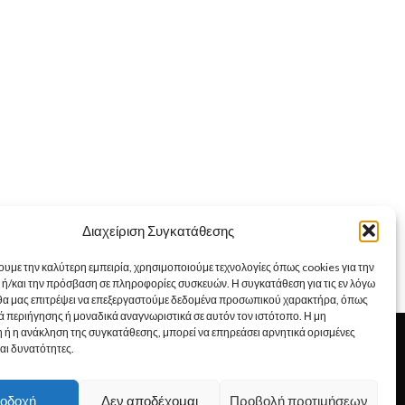
Διαχείριση Συγκατάθεσης
ουμε την καλύτερη εμπειρία, χρησιμοποιούμε τεχνολογίες όπως cookies για την
ή/και την πρόσβαση σε πληροφορίες συσκευών. Η συγκατάθεση για τις εν λόγω
 θα μας επιτρέψει να επεξεργαστούμε δεδομένα προσωπικού χαρακτήρα, όπως
 περιήγησης ή μοναδικά αναγνωριστικά σε αυτόν τον ιστότοπο. Η μη
Εμείς
 ή η ανάκληση της συγκατάθεσης, μπορεί να επηρεάσει αρνητικά ορισμένες
Αποστολή Προϊόντων
και δυνατότητες.
Επιλογές Πληρωμής
Όροι χρήσεως
οδοχή
Δεν αποδέχομαι
Προβολή προτιμήσεων