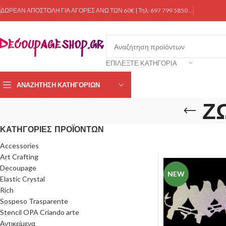
ΔΩΡΕΑΝ ΑΠΟΣΤΟΛΗ ΓΙΑ ΑΓΟΡΕΣ ΑΝΩ ΤΩΝ 60€ | Τηλ: 697 799 5850 …
ΕΠΙΛΈΞΤΕ ΚΑΤΗΓΟΡΊΑ
ΑΝΑΖΉΤΗΣΗ ΚΑΤΗΓΟΡΙΏΝ
Ζ
ΚΑΤΗΓΟΡΊΕΣ ΠΡΟΪΌΝΤΩΝ
Accessories
Art Crafting
Decoupage
NEW
Elastic Crystal
Rich
Sospeso Trasparente
Stencil OPA Criando arte
Αντικείμενα