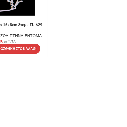
ο 15x8cm 3τεμ.- EL-629
,
ΖΩΑ-ΠΤΗΝΑ-ΕΝΤΟΜΑ
0
€
με Φ.Π.Α.
ΡΟΣΘΉΚΗ ΣΤΟ ΚΑΛΆΘΙ