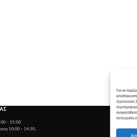
Για να παρέχ
αποθήκευση 
τεχνολογίες
συμπεριφορά
ΊΑΣ
συγκατάθεση
λειτουργίες 
:00 – 15:00
υη 10:00 – 14:30 ,
Απ