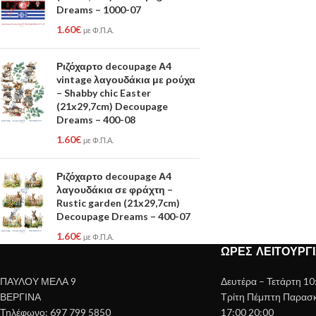
Dreams – 1000-07
1.60
€
με Φ.Π.Α.
Ριζόχαρτο decoupage Α4
vintage λαγουδάκια με ρούχα
– Shabby chic Easter
(21x29,7cm) Decoupage
Dreams – 400-08
1.60
€
με Φ.Π.Α.
Ριζόχαρτο decoupage Α4
λαγουδάκια σε φράχτη –
Rustic garden (21x29,7cm)
Decoupage Dreams – 400-07
1.60
€
με Φ.Π.Α.
ΏΡΕΣ ΛΕΙΤΟΥΡΓ
ΠΑΥΛΟΥ ΜΕΛΑ 9
Δευτέρα – Τετάρτη 10
ΒΕΡΓΙΝΑ
Τρίτη Πέμπτη Παρασκε
Τηλέφωνο: 697 799 5850
17:00 20:00