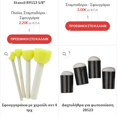
Stencil R9113 5/8″
Σταμπαδόροι - Σφουγγάρια
3.00
€
με Φ.Π.Α.
Πινέλα
,
Σταμπαδόροι -
Σφουγγάρια
2.20
€
με Φ.Π.Α.
ΠΡΟΣΘΉΚΗ ΣΤΟ ΚΑΛΆΘΙ
ΠΡΟΣΘΉΚΗ ΣΤΟ ΚΑΛΆΘΙ
SOLD
OUT
Σφουγγαράκια με χερούλι σετ 4
Δαχτυλήθρα για φωτοσκίαση
τμχ
28523