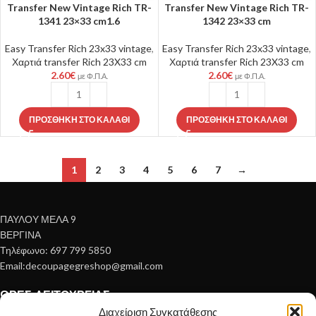
Transfer New Vintage Rich TR-
Transfer New Vintage Rich TR-
1341 23×33 cm1.6
1342 23×33 cm
Easy Transfer Rich 23x33 vintage
,
Easy Transfer Rich 23x33 vintage
,
Χαρτιά transfer Rich 23X33 cm
Χαρτιά transfer Rich 23X33 cm
2.60
€
2.60
€
με Φ.Π.Α.
με Φ.Π.Α.
ΠΡΟΣΘΉΚΗ ΣΤΟ ΚΑΛΆΘΙ
ΠΡΟΣΘΉΚΗ ΣΤΟ ΚΑΛΆΘΙ
1
2
3
4
5
6
7
→
ΠΑΥΛΟΥ ΜΕΛΑ 9
ΒΕΡΓΙΝΑ
Τηλέφωνο: 697 799 5850
Email:decoupagegreshop@gmail.com
ΏΡΕΣ ΛΕΙΤΟΥΡΓΊΑΣ
Διαχείριση Συγκατάθεσης