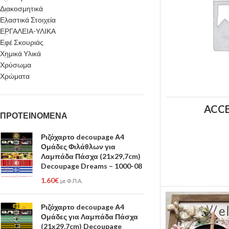
Διακοσμητικά
Ελαστικά Στοιχεία
ΕΡΓΑΛΕΙΑ-ΥΛΙΚΑ
Εφέ Σκουριάς
Χημικά Υλικά
Χρύσωμα
Χρώματα
ACCE
ΠΡΟΤΕΙΝΟΜΕΝΑ
Ριζόχαρτο decoupage Α4
Ομάδες Φιλάθλων για
Λαμπάδα Πάσχα (21x29,7cm)
Decoupage Dreams – 1000-08
1.60
€
με Φ.Π.Α.
Ριζόχαρτο decoupage Α4
Ομάδες για Λαμπάδα Πάσχα
(21x29,7cm) Decoupage