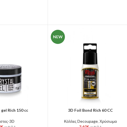
NEW
 gel Rich 150 cc
3D Foil Bond Rich 60 CC
στες-3D
Κόλλες Decoupage
,
Χρύσωμα
0
€
3.60
€
με Φ.Π.Α.
με Φ.Π.Α.