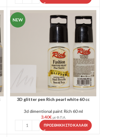
NEW
c
3D glitter pen Rich pearl white 60 cc
3d dimentional paint Rich 60 ml
3.40
€
με Φ.Π.Α.
ΠΡΟΣΘΉΚΗ ΣΤΟ ΚΑΛΆΘΙ