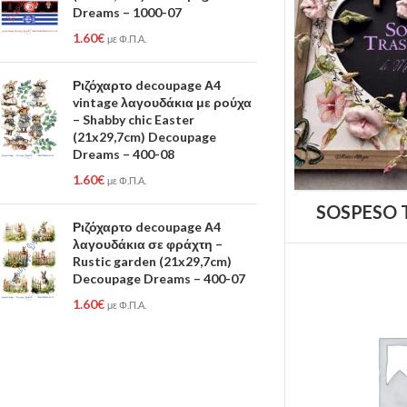
Dreams – 1000-07
1.60
€
με Φ.Π.Α.
Ριζόχαρτο decoupage Α4
vintage λαγουδάκια με ρούχα
– Shabby chic Easter
(21x29,7cm) Decoupage
Dreams – 400-08
1.60
€
με Φ.Π.Α.
SOSPESO 
Ριζόχαρτο decoupage Α4
λαγουδάκια σε φράχτη –
Rustic garden (21x29,7cm)
Decoupage Dreams – 400-07
1.60
€
με Φ.Π.Α.