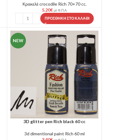
Κρακελέ crocodile Rich 70+70 cc.
5.20
€
με Φ.Π.Α.
ΠΡΟΣΘΉΚΗ ΣΤΟ ΚΑΛΆΘΙ
NEW
3D glitter pen Rich black 60 cc
3d dimentional paint Rich 60 ml
3.40
€
με Φ.Π.Α.