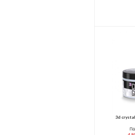
3d crystal
Πά
4.8