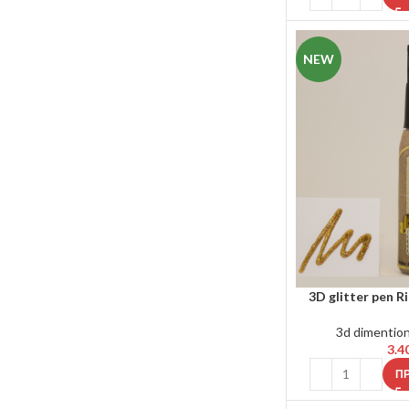
NEW
3D glitter pen R
3d dimention
3.4
Π