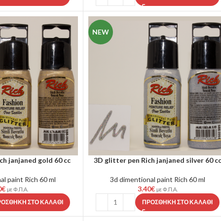
NEW
ich janjaned gold 60 cc
3D glitter pen Rich janjaned silver 60 c
al paint Rich 60 ml
3d dimentional paint Rich 60 ml
0
€
3.40
€
με Φ.Π.Α.
με Φ.Π.Α.
ΡΟΣΘΉΚΗ ΣΤΟ ΚΑΛΆΘΙ
ΠΡΟΣΘΉΚΗ ΣΤΟ ΚΑΛΆΘΙ