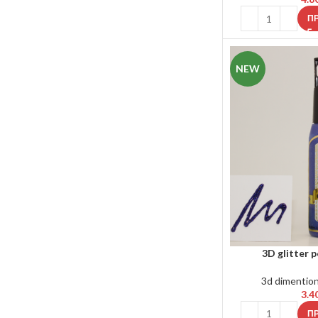
Π
NEW
3D glitter p
3d dimention
3.4
Π