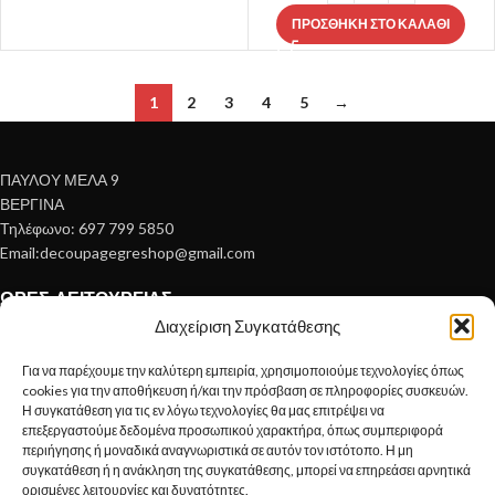
ΠΡΟΣΘΉΚΗ ΣΤΟ ΚΑΛΆΘΙ
1
2
3
4
5
→
ΠΑΥΛΟΥ ΜΕΛΑ 9
ΒΕΡΓΙΝΑ
Τηλέφωνο: 697 799 5850
Email:decoupagegreshop@gmail.com
ΏΡΕΣ ΛΕΙΤΟΥΡΓΊΑΣ
Διαχείριση Συγκατάθεσης
Δευτέρα – Τετάρτη 10:00 – 15:00
Τρίτη Πέμπτη Παρασκευη 10:00 – 14:30 , 17:00 20:00
Για να παρέχουμε την καλύτερη εμπειρία, χρησιμοποιούμε τεχνολογίες όπως
cookies για την αποθήκευση ή/και την πρόσβαση σε πληροφορίες συσκευών.
Σάββατο 10:00 με 15:00
Η συγκατάθεση για τις εν λόγω τεχνολογίες θα μας επιτρέψει να
επεξεργαστούμε δεδομένα προσωπικού χαρακτήρα, όπως συμπεριφορά
περιήγησης ή μοναδικά αναγνωριστικά σε αυτόν τον ιστότοπο. Η μη
συγκατάθεση ή η ανάκληση της συγκατάθεσης, μπορεί να επηρεάσει αρνητικά
Εμείς
ορισμένες λειτουργίες και δυνατότητες.