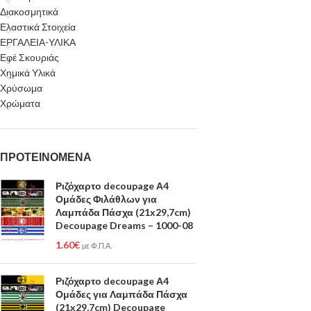
Διακοσμητικά
Ελαστικά Στοιχεία
ΕΡΓΑΛΕΙΑ-ΥΛΙΚΑ
Εφέ Σκουριάς
Χημικά Υλικά
Χρύσωμα
Χρώματα
ΠΡΟΤΕΙΝΟΜΕΝΑ
Ριζόχαρτο decoupage Α4
Ομάδες Φιλάθλων για
Λαμπάδα Πάσχα (21x29,7cm)
Decoupage Dreams – 1000-08
1.60
€
με Φ.Π.Α.
Ριζόχαρτο decoupage Α4
Ομάδες για Λαμπάδα Πάσχα
(21x29,7cm) Decoupage