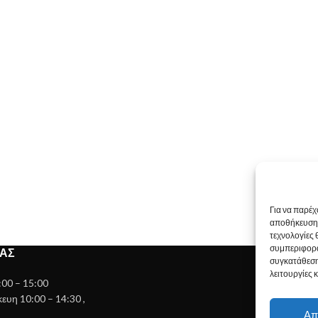
Για να παρέχ
αποθήκευση 
τεχνολογίες
συμπεριφορά
ΊΑΣ
συγκατάθεση
λειτουργίες 
:00 – 15:00
υη 10:00 – 14:30 ,
Απ