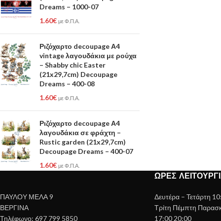
Dreams – 1000-07
1.60
€
με Φ.Π.Α.
Ριζόχαρτο decoupage Α4
vintage λαγουδάκια με ρούχα
– Shabby chic Easter
(21x29,7cm) Decoupage
Dreams – 400-08
1.60
€
με Φ.Π.Α.
Ριζόχαρτο decoupage Α4
λαγουδάκια σε φράχτη –
Rustic garden (21x29,7cm)
Decoupage Dreams – 400-07
1.60
€
με Φ.Π.Α.
ΏΡΕΣ ΛΕΙΤΟΥΡΓ
ΠΑΥΛΟΥ ΜΕΛΑ 9
Δευτέρα – Τετάρτη 10
ΒΕΡΓΙΝΑ
Τρίτη Πέμπτη Παρασκε
Τηλέφωνο: 697 799 5850
17:00 20:00