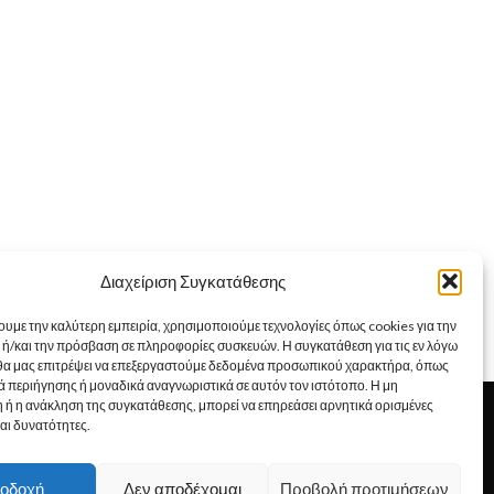
Διαχείριση Συγκατάθεσης
ουμε την καλύτερη εμπειρία, χρησιμοποιούμε τεχνολογίες όπως cookies για την
ή/και την πρόσβαση σε πληροφορίες συσκευών. Η συγκατάθεση για τις εν λόγω
 θα μας επιτρέψει να επεξεργαστούμε δεδομένα προσωπικού χαρακτήρα, όπως
 περιήγησης ή μοναδικά αναγνωριστικά σε αυτόν τον ιστότοπο. Η μη
Εμείς
 ή η ανάκληση της συγκατάθεσης, μπορεί να επηρεάσει αρνητικά ορισμένες
Αποστολή Προϊόντων
και δυνατότητες.
Επιλογές Πληρωμής
Όροι χρήσεως
οδοχή
Δεν αποδέχομαι
Προβολή προτιμήσεων