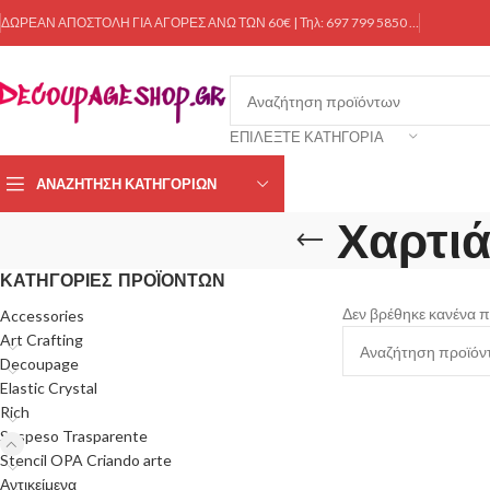
ΔΩΡΕΑΝ ΑΠΟΣΤΟΛΗ ΓΙΑ ΑΓΟΡΕΣ ΑΝΩ ΤΩΝ 60€ | Τηλ: 697 799 5850 …
ΕΠΙΛΈΞΤΕ ΚΑΤΗΓΟΡΊΑ
ΑΝΑΖΉΤΗΣΗ ΚΑΤΗΓΟΡΙΏΝ
Χαρτι
ΚΑΤΗΓΟΡΊΕΣ ΠΡΟΪΌΝΤΩΝ
Δεν βρέθηκε κανένα πρ
Accessories
Art Crafting
Decoupage
Elastic Crystal
Rich
Sospeso Trasparente
Stencil OPA Criando arte
Αντικείμενα